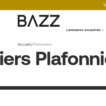
V
Search
for:
Luminaires encastrés
Accueil
/
Plafonniers
rs Plafonnier