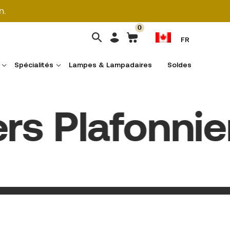
n.
0
FR
Spécialités
Lampes & Lampadaires
Soldes
s Plafonniers