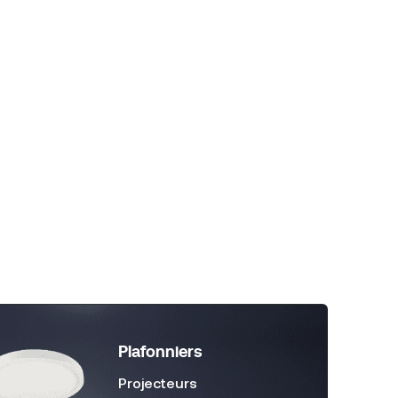
D à 5 lumières en
Plafonnier rechargeable à
BAZZ
détecteur de mouvement BA
lafonnier encastré
Illuminez vos espaces sans
 la pièce maîtresse
effort avec notre plafonnier
quelle pièce de
rechargeable à détecteur de
mouvement.
Plafonniers
Projecteurs