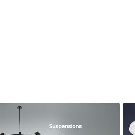
BAZZ Solas Panneau de plafond
Plafonnier LE
LED encastré blanc de 14 pouces
verre givré 
Ce panneau de plafond
Ce superbe p
encastré de BAZZ offre une
de BAZZ sera
touche élégante et subtile à
de n'importe 
n'importe quelle pièce de votre
votre maison.
maison.
Suspensions