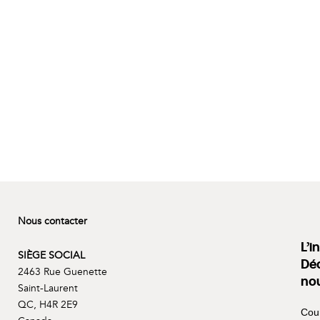
Nous contacter
L’i
SIÈGE SOCIAL
Déc
2463 Rue Guenette
no
Saint-Laurent
QC, H4R 2E9