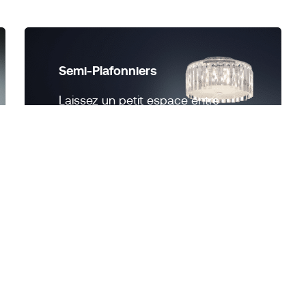
Semi-Plafonniers
Laissez un petit espace entre
le plafond et le luminaire.
Nouveauté
Produit ICON
BAZZ Plafonnier encastré en
BAZZ Plafonn
chrome et verre de 11 pouces
chrome et ve
Ce plafonnier encastré de BAZZ
Ce plafonnie
ajoutera une touche glamour à
ajoutera une
n'importe quelle pièce de votre
n'importe que
maison.
maison.