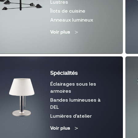
Lustres
Îlots de cuisine
Anneaux lumineux
Voir plus
Spécialités
Éclairages sous les
armoires
Bandes lumineuses à
DEL
Lumières d'atelier
Voir plus