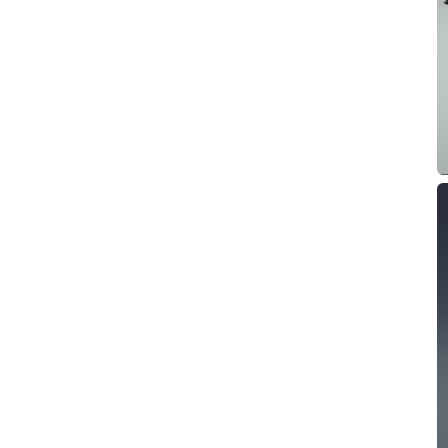
Extérieur
Eclairages Paysagers
Lanternes Solaires
Appliques Murales
Lumières d'étape
Voir plus