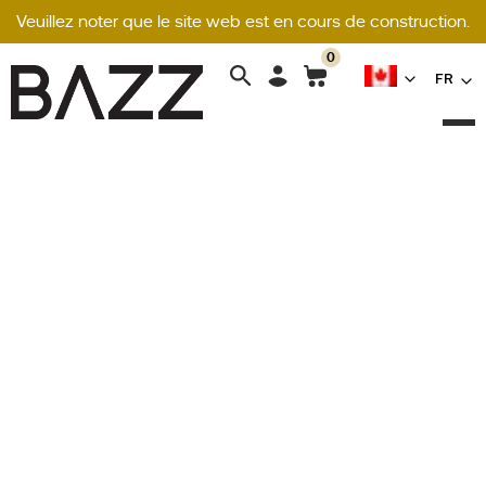
Veuillez noter que le site web est en cours de construction.
0
Search
FR
for: