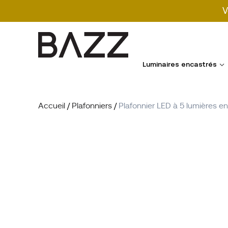
V
Search
for:
Luminaires encastrés
Accueil
/
Plafonniers
/
Plafonnier LED à 5 lumières e