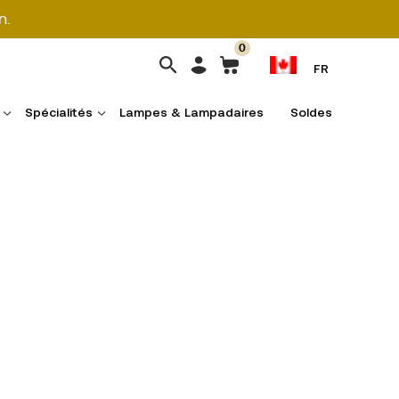
n.
0
FR
Spécialités
Lampes & Lampadaires
Soldes
Livraison par colis
Expédié le jour
ouvrable suivant