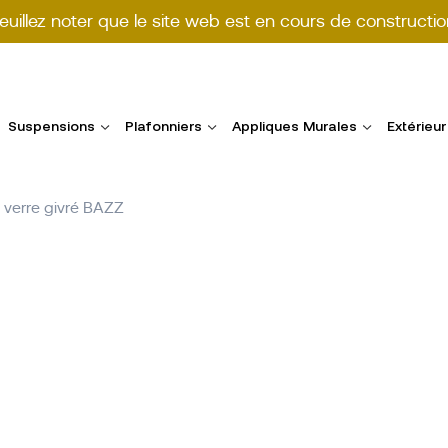
euillez noter que le site web est en cours de constructio
Suspensions
Plafonniers
Appliques Murales
Extérieur
n verre givré BAZZ