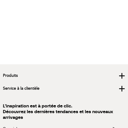
Îlots de cuisine
Plafonn
Murales
Anneaux lumineux
Semi-Pl
Lumières d'étape
Voir plus
Voir plu
Voir plus
+
Produits
+
Service à la clientèle
L’inspiration est à portée de clic.
Découvrez les dernières tendances et les nouveaux
arrivages