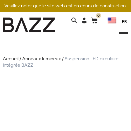
Veuillez noter que le site web est en cours de construction.
0
Search
FR
for:
Accueil
/
Anneaux lumineux
/
Suspension LED circulaire
intégrée BAZZ