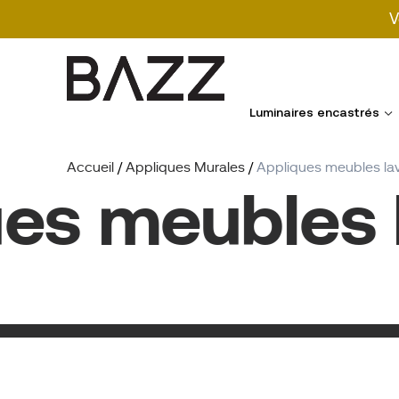
V
Search
for:
Luminaires encastrés
Accueil
/
Appliques Murales
/
Appliques meubles la
s meubles la