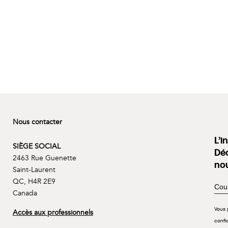
Nous contacter
L’i
SIÈGE SOCIAL
Déc
2463 Rue Guenette
no
Saint-Laurent
QC, H4R 2E9
Canada
Vous 
Accès aux professionnels
confi