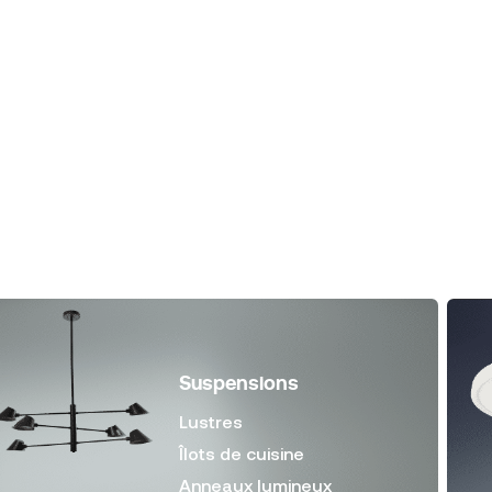
Suspensions
Lustres
Îlots de cuisine
Anneaux lumineux