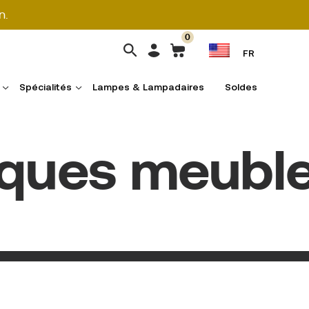
n.
0
FR
Spécialités
Lampes & Lampadaires
Soldes
ues meubles 