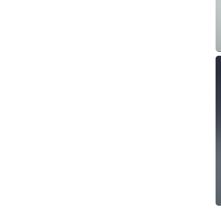
Extérieur
Eclairages Paysagers
Lanternes Solaires
Appliques Murales
Lumières d'étape
Voir plus