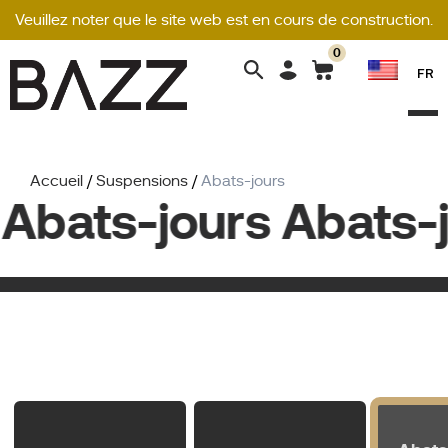
Veuillez noter que le site web est en cours de construction.
0
Search
FR
for:
Accueil
/
Suspensions
/
Abats-jours
Abats-jours Abats-j