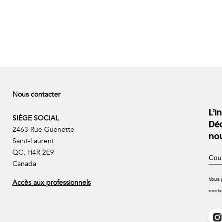
Nous contacter
L’i
SIÈGE SOCIAL
Déc
2463 Rue Guenette
no
Saint-Laurent
QC, H4R 2E9
Canada
Vous 
Accès aux professionnels
confi