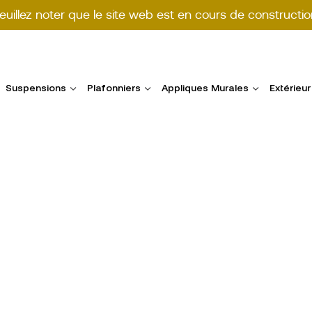
euillez noter que le site web est en cours de constructio
Suspensions
Plafonniers
Appliques Murales
Extérieur