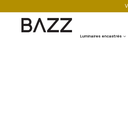
V
Search
for:
Luminaires encastrés